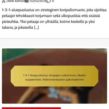
0
Derek Ashford
02/02/2026
1-3-1-aluepuolustus on strateginen koripallomuoto, joka sijoittaa
pelaajat tehokkaasti torjumaan sekä ulkopuolisia että sisäisiä
pisteuhkia. Yksi pelaaja on ylhäällä, kolme keskellä ja yksi
takana, ja jokaisella […]