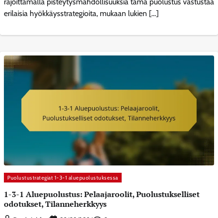
rajoittamalla pisteytysmahdollisuuksia tämä puolustus vastustaa
erilaisia hyökkäysstrategioita, mukaan lukien […]
Puolustustrategiat 1-3-1 aluepuolustuksessa
1-3-1 Aluepuolustus: Pelaajaroolit, Puolustukselliset
odotukset, Tilanneherkkyys