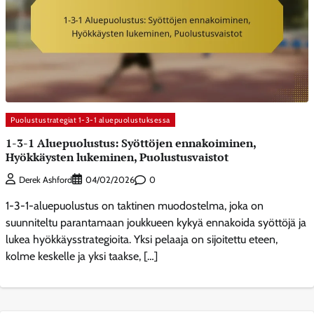
Puolustustrategiat 1-3-1 aluepuolustuksessa
1-3-1 Aluepuolustus: Syöttöjen ennakoiminen,
Hyökkäysten lukeminen, Puolustusvaistot
0
Derek Ashford
04/02/2026
1-3-1-aluepuolustus on taktinen muodostelma, joka on
suunniteltu parantamaan joukkueen kykyä ennakoida syöttöjä ja
lukea hyökkäysstrategioita. Yksi pelaaja on sijoitettu eteen,
kolme keskelle ja yksi taakse, […]