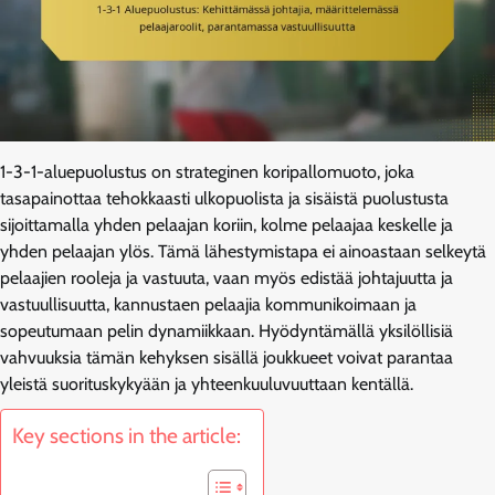
1-3-1-aluepuolustus on strateginen koripallomuoto, joka
tasapainottaa tehokkaasti ulkopuolista ja sisäistä puolustusta
sijoittamalla yhden pelaajan koriin, kolme pelaajaa keskelle ja
yhden pelaajan ylös. Tämä lähestymistapa ei ainoastaan selkeytä
pelaajien rooleja ja vastuuta, vaan myös edistää johtajuutta ja
vastuullisuutta, kannustaen pelaajia kommunikoimaan ja
sopeutumaan pelin dynamiikkaan. Hyödyntämällä yksilöllisiä
vahvuuksia tämän kehyksen sisällä joukkueet voivat parantaa
yleistä suorituskykyään ja yhteenkuuluvuuttaan kentällä.
Key sections in the article: