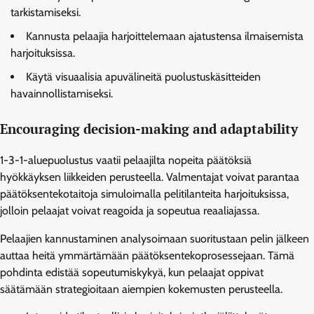
tarkistamiseksi.
Kannusta pelaajia harjoittelemaan ajatustensa ilmaisemista
harjoituksissa.
Käytä visuaalisia apuvälineitä puolustuskäsitteiden
havainnollistamiseksi.
Encouraging decision-making and adaptability
1-3-1-aluepuolustus vaatii pelaajilta nopeita päätöksiä
hyökkäyksen liikkeiden perusteella. Valmentajat voivat parantaa
päätöksentekotaitoja simuloimalla pelitilanteita harjoituksissa,
jolloin pelaajat voivat reagoida ja sopeutua reaaliajassa.
Pelaajien kannustaminen analysoimaan suoritustaan pelin jälkeen
auttaa heitä ymmärtämään päätöksentekoprosessejaan. Tämä
pohdinta edistää sopeutumiskykyä, kun pelaajat oppivat
säätämään strategioitaan aiempien kokemusten perusteella.