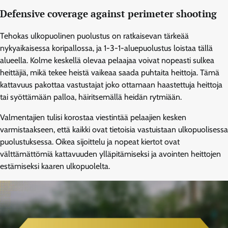
Defensive coverage against perimeter shooting
Tehokas ulkopuolinen puolustus on ratkaisevan tärkeää
nykyaikaisessa koripallossa, ja 1-3-1-aluepuolustus loistaa tällä
alueella. Kolme keskellä olevaa pelaajaa voivat nopeasti sulkea
heittäjiä, mikä tekee heistä vaikeaa saada puhtaita heittoja. Tämä
kattavuus pakottaa vastustajat joko ottamaan haastettuja heittoja
tai syöttämään palloa, häiritsemällä heidän rytmiään.
Valmentajien tulisi korostaa viestintää pelaajien kesken
varmistaakseen, että kaikki ovat tietoisia vastuistaan ulkopuolisessa
puolustuksessa. Oikea sijoittelu ja nopeat kiertot ovat
välttämättömiä kattavuuden ylläpitämiseksi ja avointen heittojen
estämiseksi kaaren ulkopuolelta.