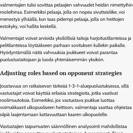
valmentajien tulisi sovittaa pelaajien vahvuudet heidän nimettyihin
rooleihinsa. Esimerkiksi pelaaja, jolla on nopea sivuttaisliike, voi
menestyä ylhäällä, kun taas pidempi pelaaja, jolla on heittojen
estokyky, voi hallita keskellä.
Valmentajat voivat arvioida yksilöllisiä taitoja harjoitustilanteissa ja
pelitilanteissa löytääkseen parhaan sovituksen kullekin paikalle.
Hyödyntämällä näitä vahvuuksia joukkueet voivat parantaa
puolustustaitojaan ja luoda yhtenäisemmän yksikön.
Adjusting roles based on opponent strategies
Joustavuus on ratkaisevan tärkeää 1-3-1-aluepuolustuksessa, sillä
vastustajat voivat käyttää erilaisia strategioita, jotka vaativat
roolimuutoksia. Esimerkiksi, jos vastustava joukkue luottaa
voimakkaasti ulkopuoliseen heittoon, valmentaja saattaa ohjeistaa
siipiä laajentamaan kattavuuttaan kaaren ulkopuolelle.
Vastustajien taipumusten säännöllinen analysointi mahdollistaa