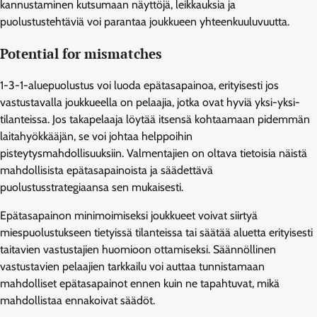
kannustaminen kutsumaan näyttöjä, leikkauksia ja
puolustustehtäviä voi parantaa joukkueen yhteenkuuluvuutta.
Potential for mismatches
1-3-1-aluepuolustus voi luoda epätasapainoa, erityisesti jos
vastustavalla joukkueella on pelaajia, jotka ovat hyviä yksi-yksi-
tilanteissa. Jos takapelaaja löytää itsensä kohtaamaan pidemmän
laitahyökkääjän, se voi johtaa helppoihin
pisteytysmahdollisuuksiin. Valmentajien on oltava tietoisia näistä
mahdollisista epätasapainoista ja säädettävä
puolustusstrategiaansa sen mukaisesti.
Epätasapainon minimoimiseksi joukkueet voivat siirtyä
miespuolustukseen tietyissä tilanteissa tai säätää aluetta erityisesti
taitavien vastustajien huomioon ottamiseksi. Säännöllinen
vastustavien pelaajien tarkkailu voi auttaa tunnistamaan
mahdolliset epätasapainot ennen kuin ne tapahtuvat, mikä
mahdollistaa ennakoivat säädöt.