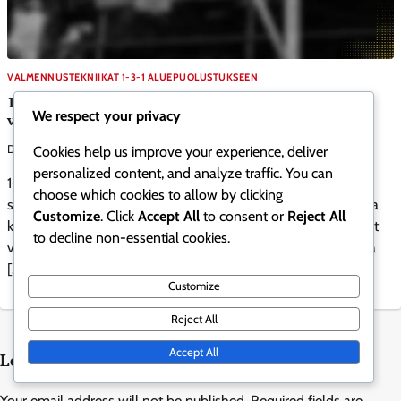
VALMENNUSTEKNIIKAT 1-3-1 ALUEPUOLUSTUKSEEN
1-3-1 Aluepuolustus: Perusteiden opettaminen,
We respect your privacy
viestintäharjoitukset, pelaajien sitouttamistekniikat
Derek Ashford
0
Cookies help us improve your experience, deliver
02/02/2026
personalized content, and analyze traffic. You can
1-3-1-aluepuolustus on strateginen koripallomuoto, joka on
choose which cookies to allow by clicking
suunniteltu kohdistamaan painetta pallonkäsittelijään samalla
Customize
. Click
Accept All
to consent or
Reject All
kun varmistetaan kattava peitto kentällä. Koripallovalmentajat
to decline non-essential cookies.
voivat korostaa tiimityötä, viestintää ja tilannetajua, ja opettaa
[…]
Customize
Reject All
Accept All
Leave a Reply
Your email address will not be published.
Required fields are