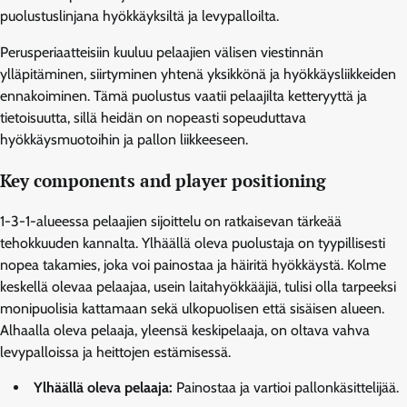
puolustuslinjana hyökkäyksiltä ja levypalloilta.
Perusperiaatteisiin kuuluu pelaajien välisen viestinnän
ylläpitäminen, siirtyminen yhtenä yksikkönä ja hyökkäysliikkeiden
ennakoiminen. Tämä puolustus vaatii pelaajilta ketteryyttä ja
tietoisuutta, sillä heidän on nopeasti sopeuduttava
hyökkäysmuotoihin ja pallon liikkeeseen.
Key components and player positioning
1-3-1-alueessa pelaajien sijoittelu on ratkaisevan tärkeää
tehokkuuden kannalta. Ylhäällä oleva puolustaja on tyypillisesti
nopea takamies, joka voi painostaa ja häiritä hyökkäystä. Kolme
keskellä olevaa pelaajaa, usein laitahyökkääjiä, tulisi olla tarpeeksi
monipuolisia kattamaan sekä ulkopuolisen että sisäisen alueen.
Alhaalla oleva pelaaja, yleensä keskipelaaja, on oltava vahva
levypalloissa ja heittojen estämisessä.
Ylhäällä oleva pelaaja:
Painostaa ja vartioi pallonkäsittelijää.