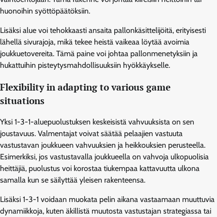
huonoihin syöttöpäätöksiin.
Lisäksi alue voi tehokkaasti ansaita pallonkäsittelijöitä, erityisesti
lähellä sivurajoja, mikä tekee heistä vaikeaa löytää avoimia
joukkuetovereita. Tämä paine voi johtaa pallonmenetyksiin ja
hukattuihin pisteytysmahdollisuuksiin hyökkäykselle.
Flexibility in adapting to various game
situations
Yksi 1-3-1-aluepuolustuksen keskeisistä vahvuuksista on sen
joustavuus. Valmentajat voivat säätää pelaajien vastuuta
vastustavan joukkueen vahvuuksien ja heikkouksien perusteella.
Esimerkiksi, jos vastustavalla joukkueella on vahvoja ulkopuolisia
heittäjiä, puolustus voi korostaa tiukempaa kattavuutta ulkona
samalla kun se säilyttää yleisen rakenteensa.
Lisäksi 1-3-1 voidaan muokata pelin aikana vastaamaan muuttuvia
dynamiikkoja, kuten äkillistä muutosta vastustajan strategiassa tai