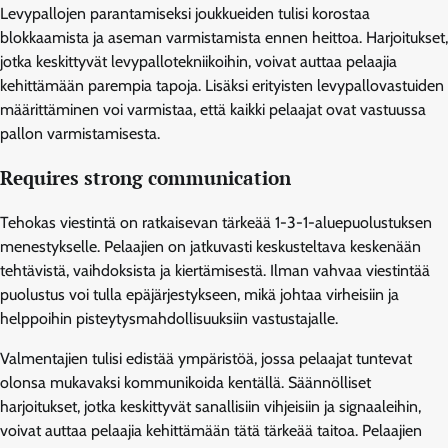
Levypallojen parantamiseksi joukkueiden tulisi korostaa
blokkaamista ja aseman varmistamista ennen heittoa. Harjoitukset,
jotka keskittyvät levypallotekniikoihin, voivat auttaa pelaajia
kehittämään parempia tapoja. Lisäksi erityisten levypallovastuiden
määrittäminen voi varmistaa, että kaikki pelaajat ovat vastuussa
pallon varmistamisesta.
Requires strong communication
Tehokas viestintä on ratkaisevan tärkeää 1-3-1-aluepuolustuksen
menestykselle. Pelaajien on jatkuvasti keskusteltava keskenään
tehtävistä, vaihdoksista ja kiertämisestä. Ilman vahvaa viestintää
puolustus voi tulla epäjärjestykseen, mikä johtaa virheisiin ja
helppoihin pisteytysmahdollisuuksiin vastustajalle.
Valmentajien tulisi edistää ympäristöä, jossa pelaajat tuntevat
olonsa mukavaksi kommunikoida kentällä. Säännölliset
harjoitukset, jotka keskittyvät sanallisiin vihjeisiin ja signaaleihin,
voivat auttaa pelaajia kehittämään tätä tärkeää taitoa. Pelaajien