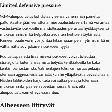
Limited defensive pressure
1-3-1-aluepuolustus kohdistaa yleensä vähemmän painetta
pallonkäsittelijään verrattuna miespuolustukseen. Tämä voi antaa
vastustaville joukkueille mahdollisuuden perustaa hyökkäyksensä
mukavammin, mikä helpottaa avointen heittojen löytämistä.
Paineen puute voi myös johtaa hitaampaan pelin rytmiin, mikä ei
välttämättä sovi jokaisen joukkueen tyyliin.
Puolustuspainetta lisäämiseksi joukkueet voivat toteuttaa
strategioita, kuten ansaamista tietyillä kenttäalueilla tai koko
kentän painostamista. Valmentajien tulisi kannustaa pelaajia
olemaan aggressiivisia samalla kun he ylläpitävät aluevastuitaan.
Näiden taktiikoiden harjoittelu voi auttaa pelaajia tulemaan
mukavammiksi paineen soveltamisessa ilman, että
aluepuolustuksen eheys vaarantuu.
Aiheeseen liittyvät