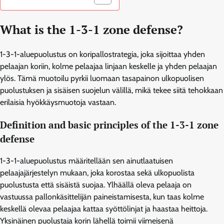
What is the 1-3-1 zone defense?
1-3-1-aluepuolustus on koripallostrategia, joka sijoittaa yhden
pelaajan koriin, kolme pelaajaa linjaan keskelle ja yhden pelaajan
ylös. Tämä muotoilu pyrkii luomaan tasapainon ulkopuolisen
puolustuksen ja sisäisen suojelun välillä, mikä tekee siitä tehokkaan
erilaisia hyökkäysmuotoja vastaan.
Definition and basic principles of the 1-3-1 zone
defense
1-3-1-aluepuolustus määritellään sen ainutlaatuisen
pelaajajärjestelyn mukaan, joka korostaa sekä ulkopuolista
puolustusta että sisäistä suojaa. Ylhäällä oleva pelaaja on
vastuussa pallonkäsittelijän paineistamisesta, kun taas kolme
keskellä olevaa pelaajaa kattaa syöttölinjat ja haastaa heittoja.
Yksinäinen puolustaja korin lähellä toimii viimeisenä