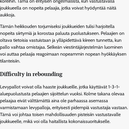
koreihin. Tämä on erityisen ongelmallista, kun vastustavalla
joukkueella on nopeita pelaajia, jotka voivat hyödyntää näitä
aukkoja.
Tämän heikkouden torjumiseksi joukkueiden tulisi harjoitella
nopeita siirtymiä ja korostaa paluuta puolustukseen. Pelaajien on
oltava tietoisia vastuistaan ja ylläpidettävä kiireen tunnetta, kun
pallo vaihtaa omistajaa. Selkeän viestintäjärjestelmän luominen
voi auttaa pelaajia reagoimaan nopeammin nopean hyökkäyksen
tilanteisiin.
Difficulty in rebounding
Levypallot voivat olla haaste joukkueille, jotka käyttävät 1-3-1-
aluepuolustusta pelaajien sijoittelun vuoksi. Kolme takana olevaa
pelaajaa eivät välttämättä aina ole parhaassa asemassa
varmistamaan levypalloja, erityisesti pidempiä vastustajia vastaan.
Tämä voi johtaa toisen mahdollisuuden pisteisiin vastustavalle
joukkueelle, mikä voi olla haitallista kokonaissuoritukselle.