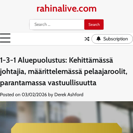
Skip
rahinalive.com
to
content
Search
for:
Subscription
1-3-1 Aluepuolustus: Kehittämässä
johtajia, määrittelemässä pelaajaroolit,
parantamassa vastuullisuutta
Posted on
03/02/2026
by
Derek Ashford