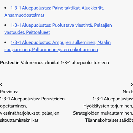
1-3-1 Aluepuolustus: Paine taktiikat, Aluekierrät,
Ansamuodostelmat
1-3-1 Aluepuolustus: Puolustava viestintä, Pelaajien
vastuudet, Peittoalueet
1-3-1 Aluepuolustus: Ampujien sulkeminen, Maalin
suojaaminen, Pallonmenetysten pakottaminen
Posted in
Valmennustekniikat 1-3-1 aluepuolustukseen
Post
Previous:
Next:
navigation
1-3-1 Aluepuolustus: Perusteiden
1-3-1 Aluepuolustus:
opettaminen,
Hyökkäysten torjuminen,
viestintäharjoitukset, pelaajien
Strategioiden mukauttaminen,
sitouttamistekniikat
Tilannekohtaiset säädöt