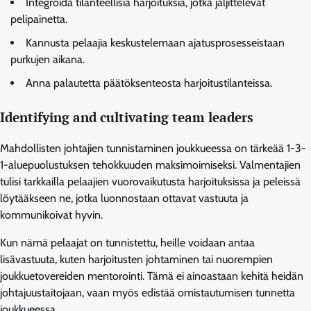
Integroida tilanteellisia harjoituksia, jotka jäljittelevät
pelipainetta.
Kannusta pelaajia keskustelemaan ajatusprosesseistaan
purkujen aikana.
Anna palautetta päätöksenteosta harjoitustilanteissa.
Identifying and cultivating team leaders
Mahdollisten johtajien tunnistaminen joukkueessa on tärkeää 1-3-
1-aluepuolustuksen tehokkuuden maksimoimiseksi. Valmentajien
tulisi tarkkailla pelaajien vuorovaikutusta harjoituksissa ja peleissä
löytääkseen ne, jotka luonnostaan ottavat vastuuta ja
kommunikoivat hyvin.
Kun nämä pelaajat on tunnistettu, heille voidaan antaa
lisävastuuta, kuten harjoitusten johtaminen tai nuorempien
joukkuetovereiden mentorointi. Tämä ei ainoastaan kehitä heidän
johtajuustaitojaan, vaan myös edistää omistautumisen tunnetta
joukkueessa.