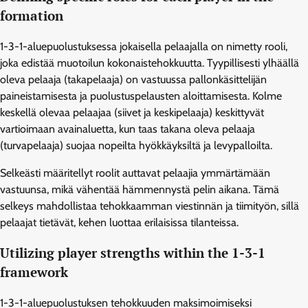
formation
1-3-1-aluepuolustuksessa jokaisella pelaajalla on nimetty rooli,
joka edistää muotoilun kokonaistehokkuutta. Tyypillisesti ylhäällä
oleva pelaaja (takapelaaja) on vastuussa pallonkäsittelijän
paineistamisesta ja puolustuspelausten aloittamisesta. Kolme
keskellä olevaa pelaajaa (siivet ja keskipelaaja) keskittyvät
vartioimaan avainaluetta, kun taas takana oleva pelaaja
(turvapelaaja) suojaa nopeilta hyökkäyksiltä ja levypalloilta.
Selkeästi määritellyt roolit auttavat pelaajia ymmärtämään
vastuunsa, mikä vähentää hämmennystä pelin aikana. Tämä
selkeys mahdollistaa tehokkaamman viestinnän ja tiimityön, sillä
pelaajat tietävät, kehen luottaa erilaisissa tilanteissa.
Utilizing player strengths within the 1-3-1
framework
1-3-1-aluepuolustuksen tehokkuuden maksimoimiseksi