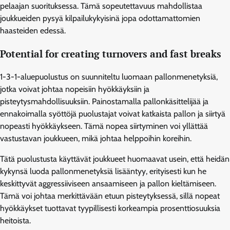
pelaajan suorituksessa. Tämä sopeutettavuus mahdollistaa
joukkueiden pysyä kilpailukykyisinä jopa odottamattomien
haasteiden edessä.
Potential for creating turnovers and fast breaks
1-3-1-aluepuolustus on suunniteltu luomaan pallonmenetyksiä,
jotka voivat johtaa nopeisiin hyökkäyksiin ja
pisteytysmahdollisuuksiin. Painostamalla pallonkäsittelijää ja
ennakoimalla syöttöjä puolustajat voivat katkaista pallon ja siirtyä
nopeasti hyökkäykseen. Tämä nopea siirtyminen voi yllättää
vastustavan joukkueen, mikä johtaa helppoihin koreihin.
Tätä puolustusta käyttävät joukkueet huomaavat usein, että heidän
kykynsä luoda pallonmenetyksiä lisääntyy, erityisesti kun he
keskittyvät aggressiiviseen ansaamiseen ja pallon kieltämiseen.
Tämä voi johtaa merkittävään etuun pisteytyksessä, sillä nopeat
hyökkäykset tuottavat tyypillisesti korkeampia prosenttiosuuksia
heitoista.