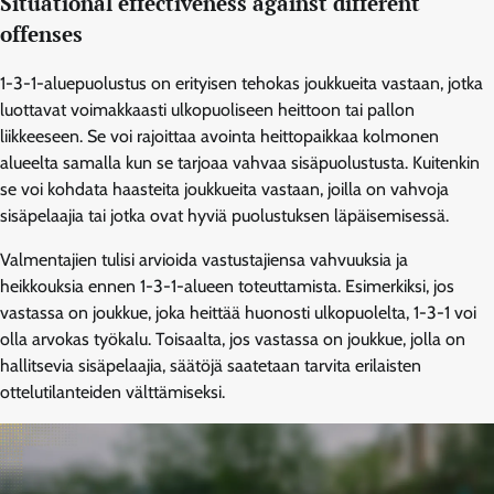
Situational effectiveness against different
offenses
1-3-1-aluepuolustus on erityisen tehokas joukkueita vastaan, jotka
luottavat voimakkaasti ulkopuoliseen heittoon tai pallon
liikkeeseen. Se voi rajoittaa avointa heittopaikkaa kolmonen
alueelta samalla kun se tarjoaa vahvaa sisäpuolustusta. Kuitenkin
se voi kohdata haasteita joukkueita vastaan, joilla on vahvoja
sisäpelaajia tai jotka ovat hyviä puolustuksen läpäisemisessä.
Valmentajien tulisi arvioida vastustajiensa vahvuuksia ja
heikkouksia ennen 1-3-1-alueen toteuttamista. Esimerkiksi, jos
vastassa on joukkue, joka heittää huonosti ulkopuolelta, 1-3-1 voi
olla arvokas työkalu. Toisaalta, jos vastassa on joukkue, jolla on
hallitsevia sisäpelaajia, säätöjä saatetaan tarvita erilaisten
ottelutilanteiden välttämiseksi.