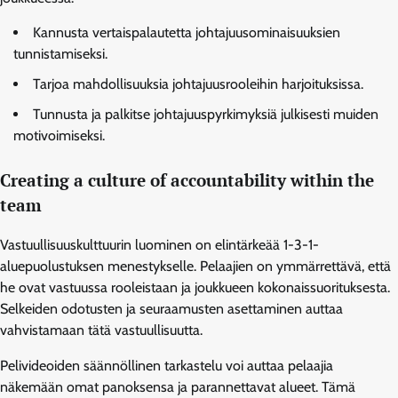
Kannusta vertaispalautetta johtajuusominaisuuksien
tunnistamiseksi.
Tarjoa mahdollisuuksia johtajuusrooleihin harjoituksissa.
Tunnusta ja palkitse johtajuuspyrkimyksiä julkisesti muiden
motivoimiseksi.
Creating a culture of accountability within the
team
Vastuullisuuskulttuurin luominen on elintärkeää 1-3-1-
aluepuolustuksen menestykselle. Pelaajien on ymmärrettävä, että
he ovat vastuussa rooleistaan ja joukkueen kokonaissuorituksesta.
Selkeiden odotusten ja seuraamusten asettaminen auttaa
vahvistamaan tätä vastuullisuutta.
Pelivideoiden säännöllinen tarkastelu voi auttaa pelaajia
näkemään omat panoksensa ja parannettavat alueet. Tämä