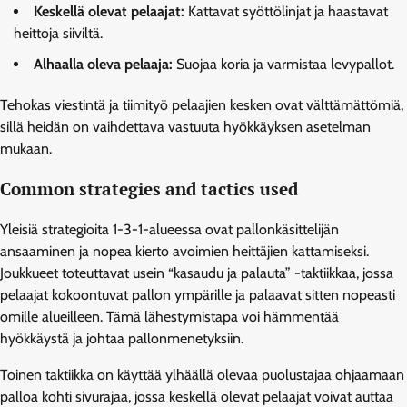
Keskellä olevat pelaajat:
Kattavat syöttölinjat ja haastavat
heittoja siiviltä.
Alhaalla oleva pelaaja:
Suojaa koria ja varmistaa levypallot.
Tehokas viestintä ja tiimityö pelaajien kesken ovat välttämättömiä,
sillä heidän on vaihdettava vastuuta hyökkäyksen asetelman
mukaan.
Common strategies and tactics used
Yleisiä strategioita 1-3-1-alueessa ovat pallonkäsittelijän
ansaaminen ja nopea kierto avoimien heittäjien kattamiseksi.
Joukkueet toteuttavat usein “kasaudu ja palauta” -taktiikkaa, jossa
pelaajat kokoontuvat pallon ympärille ja palaavat sitten nopeasti
omille alueilleen. Tämä lähestymistapa voi hämmentää
hyökkäystä ja johtaa pallonmenetyksiin.
Toinen taktiikka on käyttää ylhäällä olevaa puolustajaa ohjaamaan
palloa kohti sivurajaa, jossa keskellä olevat pelaajat voivat auttaa