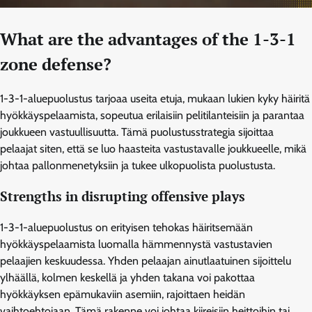
What are the advantages of the 1-3-1
zone defense?
1-3-1-aluepuolustus tarjoaa useita etuja, mukaan lukien kyky häiritä
hyökkäyspelaamista, sopeutua erilaisiin pelitilanteisiin ja parantaa
joukkueen vastuullisuutta. Tämä puolustusstrategia sijoittaa
pelaajat siten, että se luo haasteita vastustavalle joukkueelle, mikä
johtaa pallonmenetyksiin ja tukee ulkopuolista puolustusta.
Strengths in disrupting offensive plays
1-3-1-aluepuolustus on erityisen tehokas häiritsemään
hyökkäyspelaamista luomalla hämmennystä vastustavien
pelaajien keskuudessa. Yhden pelaajan ainutlaatuinen sijoittelu
ylhäällä, kolmen keskellä ja yhden takana voi pakottaa
hyökkäyksen epämukaviin asemiin, rajoittaen heidän
vaihtoehtojaan. Tämä rakenne voi johtaa kiireisiin heittoihin tai