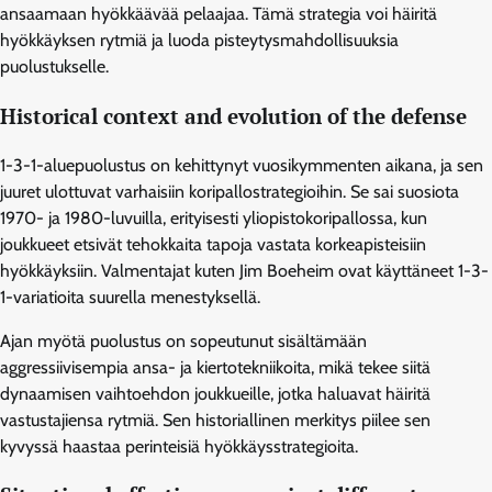
ansaamaan hyökkäävää pelaajaa. Tämä strategia voi häiritä
hyökkäyksen rytmiä ja luoda pisteytysmahdollisuuksia
puolustukselle.
Historical context and evolution of the defense
1-3-1-aluepuolustus on kehittynyt vuosikymmenten aikana, ja sen
juuret ulottuvat varhaisiin koripallostrategioihin. Se sai suosiota
1970- ja 1980-luvuilla, erityisesti yliopistokoripallossa, kun
joukkueet etsivät tehokkaita tapoja vastata korkeapisteisiin
hyökkäyksiin. Valmentajat kuten Jim Boeheim ovat käyttäneet 1-3-
1-variatioita suurella menestyksellä.
Ajan myötä puolustus on sopeutunut sisältämään
aggressiivisempia ansa- ja kiertotekniikoita, mikä tekee siitä
dynaamisen vaihtoehdon joukkueille, jotka haluavat häiritä
vastustajiensa rytmiä. Sen historiallinen merkitys piilee sen
kyvyssä haastaa perinteisiä hyökkäysstrategioita.