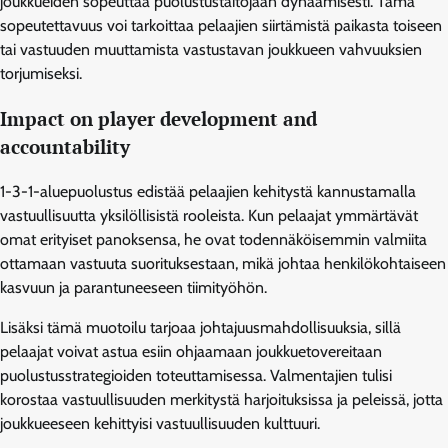
joukkueiden sopeuttaa puolustustaitojaan dynaamisesti. Tämä
sopeutettavuus voi tarkoittaa pelaajien siirtämistä paikasta toiseen
tai vastuuden muuttamista vastustavan joukkueen vahvuuksien
torjumiseksi.
Impact on player development and
accountability
1-3-1-aluepuolustus edistää pelaajien kehitystä kannustamalla
vastuullisuutta yksilöllisistä rooleista. Kun pelaajat ymmärtävät
omat erityiset panoksensa, he ovat todennäköisemmin valmiita
ottamaan vastuuta suorituksestaan, mikä johtaa henkilökohtaiseen
kasvuun ja parantuneeseen tiimityöhön.
Lisäksi tämä muotoilu tarjoaa johtajuusmahdollisuuksia, sillä
pelaajat voivat astua esiin ohjaamaan joukkuetovereitaan
puolustusstrategioiden toteuttamisessa. Valmentajien tulisi
korostaa vastuullisuuden merkitystä harjoituksissa ja peleissä, jotta
joukkueeseen kehittyisi vastuullisuuden kulttuuri.