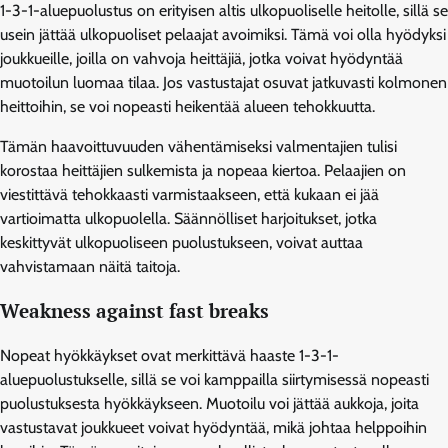
1-3-1-aluepuolustus on erityisen altis ulkopuoliselle heitolle, sillä se
usein jättää ulkopuoliset pelaajat avoimiksi. Tämä voi olla hyödyksi
joukkueille, joilla on vahvoja heittäjiä, jotka voivat hyödyntää
muotoilun luomaa tilaa. Jos vastustajat osuvat jatkuvasti kolmonen
heittoihin, se voi nopeasti heikentää alueen tehokkuutta.
Tämän haavoittuvuuden vähentämiseksi valmentajien tulisi
korostaa heittäjien sulkemista ja nopeaa kiertoa. Pelaajien on
viestittävä tehokkaasti varmistaakseen, että kukaan ei jää
vartioimatta ulkopuolella. Säännölliset harjoitukset, jotka
keskittyvät ulkopuoliseen puolustukseen, voivat auttaa
vahvistamaan näitä taitoja.
Weakness against fast breaks
Nopeat hyökkäykset ovat merkittävä haaste 1-3-1-
aluepuolustukselle, sillä se voi kamppailla siirtymisessä nopeasti
puolustuksesta hyökkäykseen. Muotoilu voi jättää aukkoja, joita
vastustavat joukkueet voivat hyödyntää, mikä johtaa helppoihin