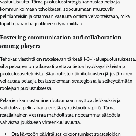
vastuullisuutta. Tämä puolustusstrategia kannustaa pelaajia
kommunikoimaan tehokkaasti, sopeutumaan muuttuviin
pelitilanteisiin ja ottamaan vastuuta omista velvoitteistaan, mikä
lopulta parantaa joukkueen dynamiikkaa.
Fostering communication and collaboration
among players
Tehokas viestintä on ratkaisevan tärkeää 1-3-1-aluepuolustuksessa,
sillä pelaajien on jatkuvasti jaettava tietoa hyökkäysliikkeistä ja
puolustusasetelmista. Säännöllisten tiimikokousten järjestäminen
voi auttaa pelaajia keskustelemaan strategioista ja selkeyttämään
roolejaan puolustuksessa.
Pelaajien kannustaminen kutsumaan näyttöjä, leikkauksia ja
vaihdoksia pelin aikana edistää yhteistyöilmapiiriä. Tämä
reaaliaikainen viestintä mahdollistaa nopeammat säädöt ja
vahvistaa joukkueen yhteenkuuluvuutta.
Ota käyttöön päivittäiset kokoontumiset strategioiden