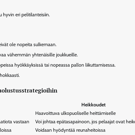
yvin eri pelitilanteisiin.
 eivät ole nopeita sulkemaan.
tavaa vähemmän yhtenäisille joukkueille.
opeissa hyökkäyksissä tai nopeassa pallon liikuttamisessa.
ehokkaasti.
olustusstrategioihin
Heikkoudet
Haavoittuva ulkopuoliselle heittämiselle
aatiota vastaan
Voi johtaa epätasapainoon, jos pelaajat ovat hei
loissa
Voidaan hyödyntää reunaheitoissa