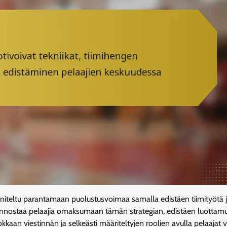
nniteltu parantamaan puolustusvoimaa samalla edistäen tiimityötä 
t innostaa pelaajia omaksumaan tämän strategian, edistäen luottamu
kkaan viestinnän ja selkeästi määriteltyjen roolien avulla pelaajat 