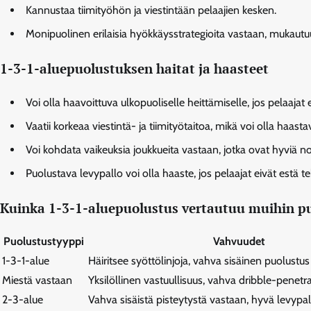
Kannustaa tiimityöhön ja viestintään pelaajien kesken.
Monipuolinen erilaisia hyökkäysstrategioita vastaan, mukautuu h
1-3-1-aluepuolustuksen haitat ja haasteet
Voi olla haavoittuva ulkopuoliselle heittämiselle, jos pelaajat
Vaatii korkeaa viestintä- ja tiimityötaitoa, mikä voi olla haas
Voi kohdata vaikeuksia joukkueita vastaan, jotka ovat hyviä n
Puolustava levypallo voi olla haaste, jos pelaajat eivät estä t
Kuinka 1-3-1-aluepuolustus vertautuu muihin pu
Puolustustyyppi
Vahvuudet
1-3-1-alue
Häiritsee syöttölinjoja, vahva sisäinen puolustus
Miestä vastaan
Yksilöllinen vastuullisuus, vahva dribble-penetr
2-3-alue
Vahva sisäistä pisteytystä vastaan, hyvä levypal