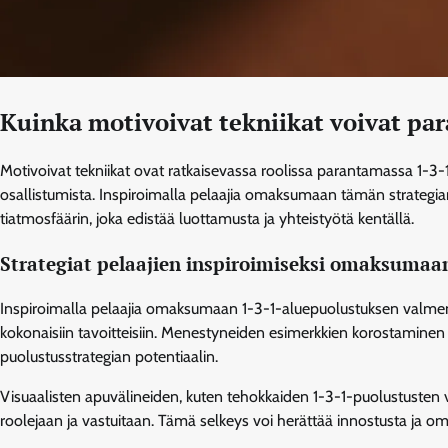
Kuinka motivoivat tekniikat voivat pa
Motivoivat tekniikat ovat ratkaisevassa roolissa parantamassa 1-3-
osallistumista. Inspiroimalla pelaajia omaksumaan tämän strategia
tiatmosfäärin, joka edistää luottamusta ja yhteistyötä kentällä.
Strategiat pelaajien inspiroimiseksi omaksumaa
Inspiroimalla pelaajia omaksumaan 1-3-1-aluepuolustuksen valmentaji
kokonaisiin tavoitteisiin. Menestyneiden esimerkkien korostamine
puolustusstrategian potentiaalin.
Visuaalisten apuvälineiden, kuten tehokkaiden 1-3-1-puolustusten 
roolejaan ja vastuitaan. Tämä selkeys voi herättää innostusta ja om