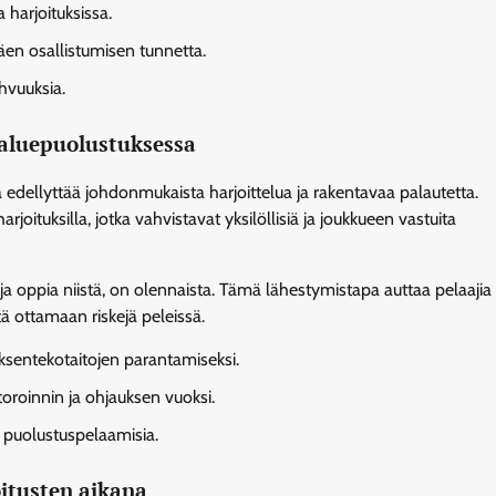
 harjoituksissa.
äen osallistumisen tunnetta.
ahvuuksia.
-aluepuolustuksessa
edellyttää johdonmukaista harjoittelua ja rakentavaa palautetta.
rjoituksilla, jotka vahvistavat yksilöllisiä ja joukkueen vastuita
ja oppia niistä, on olennaista. Tämä lähestymistapa auttaa pelaajia
ä ottamaan riskejä peleissä.
töksentekotaitojen parantamiseksi.
roinnin ja ohjauksen vuoksi.
a puolustuspelaamisia.
oitusten aikana