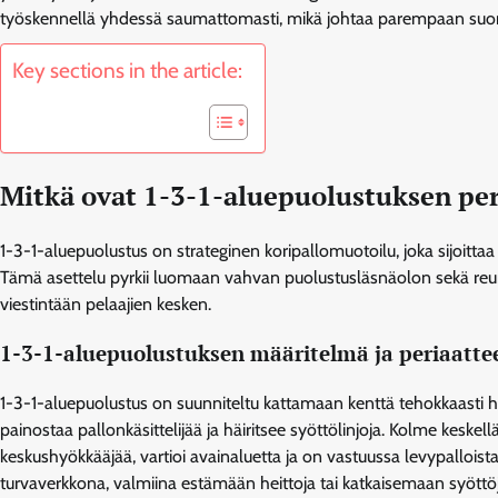
työskennellä yhdessä saumattomasti, mikä johtaa parempaan suori
Key sections in the article:
Mitkä ovat 1-3-1-aluepuolustuksen per
1-3-1-aluepuolustus on strateginen koripallomuotoilu, joka sijoitta
Tämä asettelu pyrkii luomaan vahvan puolustusläsnäolon sekä reun
viestintään pelaajien kesken.
1-3-1-aluepuolustuksen määritelmä ja periaatte
1-3-1-aluepuolustus on suunniteltu kattamaan kenttä tehokkaasti h
painostaa pallonkäsittelijää ja häiritsee syöttölinjoja. Kolme keskell
keskushyökkääjää, vartioi avainaluetta ja on vastuussa levypalloist
turvaverkkona, valmiina estämään heittoja tai katkaisemaan syöttöj