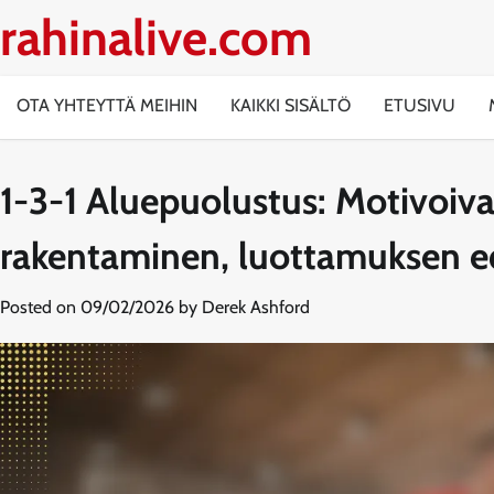
Skip
rahinalive.com
to
content
OTA YHTEYTTÄ MEIHIN
KAIKKI SISÄLTÖ
ETUSIVU
1-3-1 Aluepuolustus: Motivoiva
rakentaminen, luottamuksen e
Posted on
09/02/2026
by
Derek Ashford