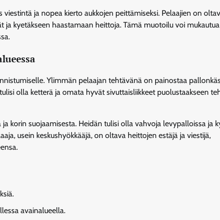
 viestintä ja nopea kierto aukkojen peittämiseksi. Pelaajien on olta
jät ja kyetäkseen haastamaan heittoja. Tämä muotoilu voi mukautua e
ssa.
-alueessa
 onnistumiselle. Ylimmän pelaajan tehtävänä on painostaa pallonkäsi
lisi olla ketterä ja omata hyvät sivuttaisliikkeet puolustaakseen te
ja korin suojaamisesta. Heidän tulisi olla vahvoja levypalloissa ja 
aja, usein keskushyökkääjä, on oltava heittojen estäjä ja viestijä,
eensa.
ksiä.
lessa avainalueella.