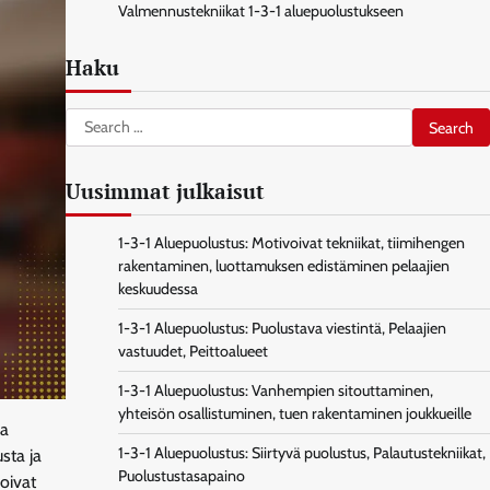
Valmennustekniikat 1-3-1 aluepuolustukseen
Haku
Search
for:
Uusimmat julkaisut
1-3-1 Aluepuolustus: Motivoivat tekniikat, tiimihengen
rakentaminen, luottamuksen edistäminen pelaajien
keskuudessa
1-3-1 Aluepuolustus: Puolustava viestintä, Pelaajien
vastuudet, Peittoalueet
1-3-1 Aluepuolustus: Vanhempien sitouttaminen,
yhteisön osallistuminen, tuen rakentaminen joukkueille
ja
1-3-1 Aluepuolustus: Siirtyvä puolustus, Palautustekniikat,
sta ja
Puolustustasapaino
voivat