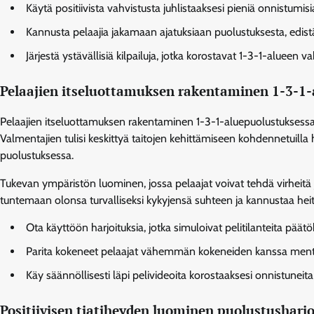
Käytä positiivista vahvistusta juhlistaaksesi pieniä onnistumisia
Kannusta pelaajia jakamaan ajatuksiaan puolustuksesta, edist
Järjestä ystävällisiä kilpailuja, jotka korostavat 1-3-1-alueen v
Pelaajien itseluottamuksen rakentaminen 1-3-1
Pelaajien itseluottamuksen rakentaminen 1-3-1-aluepuolustuksessa 
Valmentajien tulisi keskittyä taitojen kehittämiseen kohdennetuilla ha
puolustuksessa.
Tukevan ympäristön luominen, jossa pelaajat voivat tehdä virheitä 
tuntemaan olonsa turvalliseksi kykyjensä suhteen ja kannustaa heit
Ota käyttöön harjoituksia, jotka simuloivat pelitilanteita pää
Parita kokeneet pelaajat vähemmän kokeneiden kanssa mento
Käy säännöllisesti läpi pelivideoita korostaaksesi onnistuneit
Positiivisen tiatiheyden luominen puolustusharj