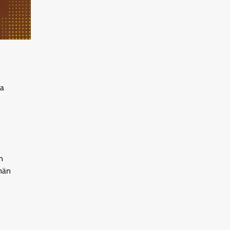
ja
n
män