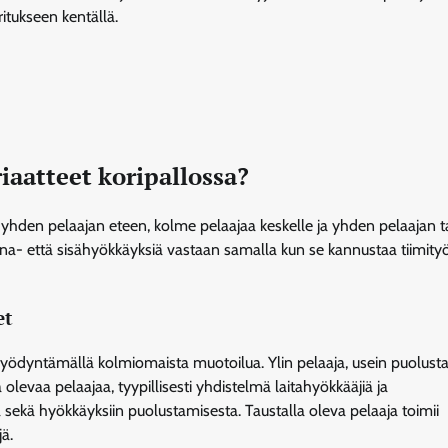
tukseen kentällä.
iaatteet koripallossa?
a yhden pelaajan eteen, kolme pelaajaa keskelle ja yhden pelaajan t
a- että sisähyökkäyksiä vastaan samalla kun se kannustaa tiimity
et
yödyntämällä kolmiomaista muotoilua. Ylin pelaaja, usein puolusta
ä olevaa pelaajaa, tyypillisesti yhdistelmä laitahyökkääjiä ja
a sekä hyökkäyksiin puolustamisesta. Taustalla oleva pelaaja toimii
ä.