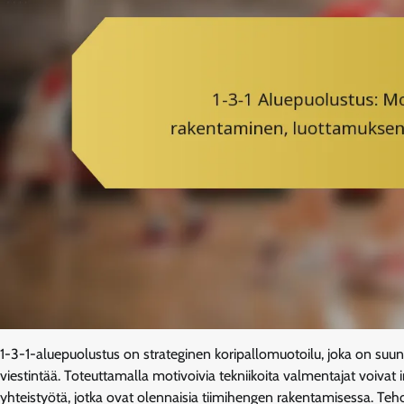
1-3-1-aluepuolustus on strateginen koripallomuotoilu, joka on suu
viestintää. Toteuttamalla motivoivia tekniikoita valmentajat voiva
yhteistyötä, jotka ovat olennaisia tiimihengen rakentamisessa. Teho