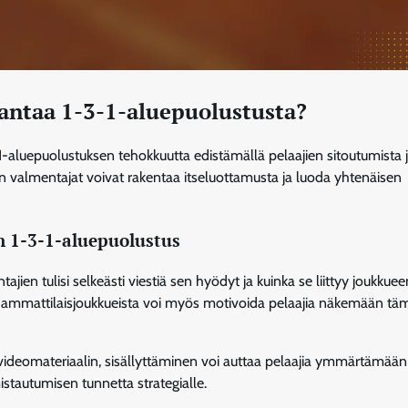
rantaa 1-3-1-aluepuolustusta?
1-aluepuolustuksen tehokkuutta edistämällä pelaajien sitoutumista 
n valmentajat voivat rakentaa itseluottamusta ja luoda yhtenäisen
n 1-3-1-aluepuolustus
en tulisi selkeästi viestiä sen hyödyt ja kuinka se liittyy joukkuee
n ammattilaisjoukkueista voi myös motivoida pelaajia näkemään tä
videomateriaalin, sisällyttäminen voi auttaa pelaajia ymmärtämään
istautumisen tunnetta strategialle.