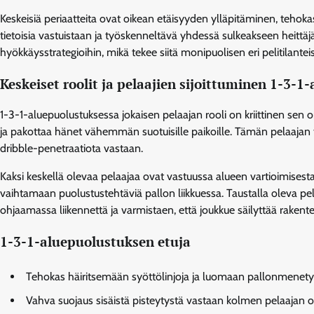
Keskeisiä periaatteita ovat oikean etäisyyden ylläpitäminen, tehokas
tietoisia vastuistaan ja työskenneltävä yhdessä sulkeakseen heittä
hyökkäysstrategioihin, mikä tekee siitä monipuolisen eri pelitilantei
Keskeiset roolit ja pelaajien sijoittuminen 1-3-1
1-3-1-aluepuolustuksessa jokaisen pelaajan rooli on kriittinen sen
ja pakottaa hänet vähemmän suotuisille paikoille. Tämän pelaajan tu
dribble-penetraatiota vastaan.
Kaksi keskellä olevaa pelaajaa ovat vastuussa alueen vartioimisesta 
vaihtamaan puolustustehtäviä pallon liikkuessa. Taustalla oleva pela
ohjaamassa liikennettä ja varmistaen, että joukkue säilyttää rakent
1-3-1-aluepuolustuksen etuja
Tehokas häiritsemään syöttölinjoja ja luomaan pallonmenety
Vahva suojaus sisäistä pisteytystä vastaan kolmen pelaajan ol