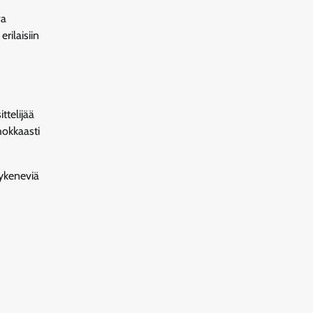
va
rilaisiin
ttelijää
hokkaasti
kykeneviä