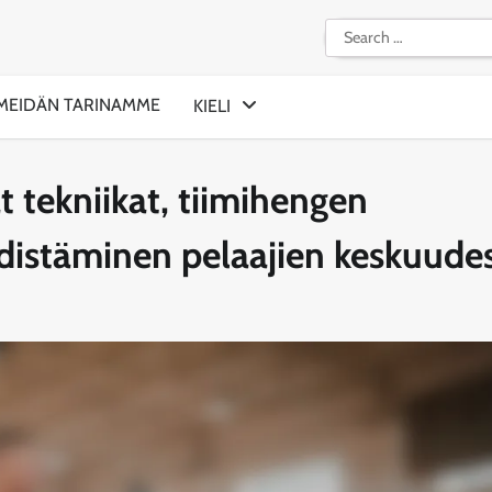
Search
for:
MEIDÄN TARINAMME
KIELI
t tekniikat, tiimihengen
distäminen pelaajien keskuude