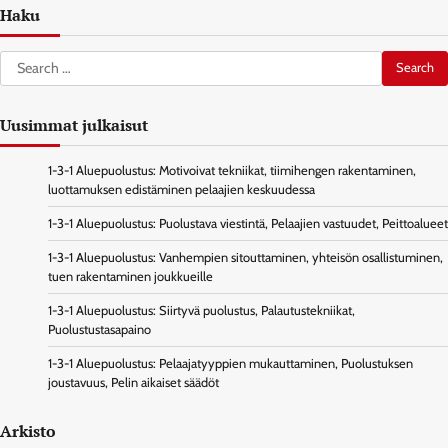
Haku
Search
for:
Uusimmat julkaisut
1-3-1 Aluepuolustus: Motivoivat tekniikat, tiimihengen rakentaminen,
luottamuksen edistäminen pelaajien keskuudessa
1-3-1 Aluepuolustus: Puolustava viestintä, Pelaajien vastuudet, Peittoalueet
1-3-1 Aluepuolustus: Vanhempien sitouttaminen, yhteisön osallistuminen,
tuen rakentaminen joukkueille
1-3-1 Aluepuolustus: Siirtyvä puolustus, Palautustekniikat,
Puolustustasapaino
1-3-1 Aluepuolustus: Pelaajatyyppien mukauttaminen, Puolustuksen
joustavuus, Pelin aikaiset säädöt
Arkisto