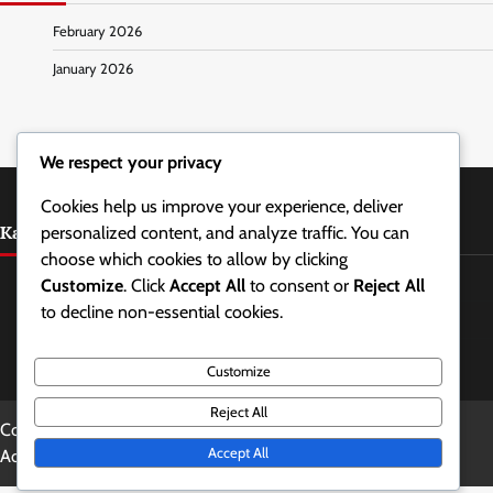
February 2026
January 2026
We respect your privacy
Cookies help us improve your experience, deliver
Kategoriat
personalized content, and analyze traffic. You can
choose which cookies to allow by clicking
Pelaajan sijoittuminen 1-3-1 aluepuolustuksessa
Customize
. Click
Accept All
to consent or
Reject All
to decline non-essential cookies.
Puolustustrategiat 1-3-1 aluepuolustuksessa
Valmennustekniikat 1-3-1 aluepuolustukseen
Customize
Reject All
Copyright © 2026
rahinalive.com
Theme: Updated News By
Accept All
Adore Themes
.