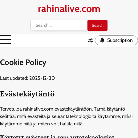
Skip
rahinalive.com
to
content
Search
for:
Subscription
Cookie Policy
Last updated: 2025-12-30
Evästekäytäntö
Tervetuloa rahinalive.com evästekäytäntöön. Tämä käytäntö
selittää, mitä evästeitä ja seurantateknologioita käytämme, miksi
käytämme niitä ja miten voit hallita niitä.
Käytetyt evästeet ja seurantateknologiat