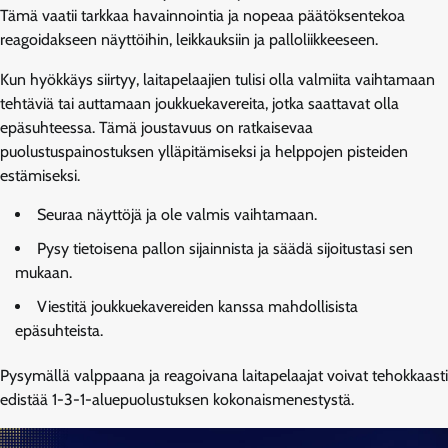
Tämä vaatii tarkkaa havainnointia ja nopeaa päätöksentekoa
reagoidakseen näyttöihin, leikkauksiin ja palloliikkeeseen.
Kun hyökkäys siirtyy, laitapelaajien tulisi olla valmiita vaihtamaan
tehtäviä tai auttamaan joukkuekavereita, jotka saattavat olla
epäsuhteessa. Tämä joustavuus on ratkaisevaa
puolustuspainostuksen ylläpitämiseksi ja helppojen pisteiden
estämiseksi.
Seuraa näyttöjä ja ole valmis vaihtamaan.
Pysy tietoisena pallon sijainnista ja säädä sijoitustasi sen
mukaan.
Viestitä joukkuekavereiden kanssa mahdollisista
epäsuhteista.
Pysymällä valppaana ja reagoivana laitapelaajat voivat tehokkaasti
edistää 1-3-1-aluepuolustuksen kokonaismenestystä.