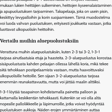
mukaan lukien heittäjien sulkeminen, heittojen kyseenalaistaminen
ja apupuolustuksen tarjoaminen. Takapelaaja, joka on usein pisin,
keskittyy levypalloihin ja korin suojaamiseen. Tämä muodostelma
voi luoda vahvan puolustuksen, erityisesti joukkueita vastaan, jotka
luottavat ulkopuolisiin heittoihin.
Vertailu muihin aluepuolustuksiin
Verrattuna muihin aluepuolustuksiin, kuten 2-3 tai 3-2, 1-3-1
tarjoaa ainutlaatuisia etuja ja haasteita. 2-3-aluepuolustus korostaa
sisäpuolustusta kahden pelaajan ollessa lähellä koria, mikä tekee
siitä tehokkaan postipelaamista vastaan, mutta haavoittuvaksi
ulkopuolisille heitoille. Sen sijaan 3-2-aluepuolustus tarjoaa
enemmän reunakattavuutta, mutta voi jättää maalin alttiiksi.
1-3-1 löytää tasapainon kohdistamalla painetta palloon ja
kattamalla keskikentän tehokkaasti. Kuitenkin se voi olla altis
nopealle palloliikkeelle ja läpimurroille, jotka voivat hyödyntää
puolustuksen aukkoja. Näiden erojen ymmärtäminen auttaa