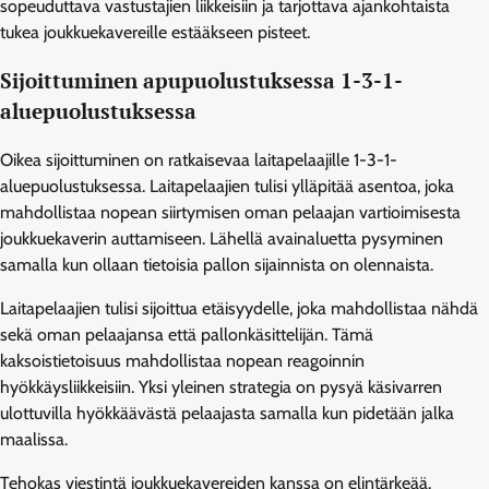
sopeuduttava vastustajien liikkeisiin ja tarjottava ajankohtaista
tukea joukkuekavereille estääkseen pisteet.
Sijoittuminen apupuolustuksessa 1-3-1-
aluepuolustuksessa
Oikea sijoittuminen on ratkaisevaa laitapelaajille 1-3-1-
aluepuolustuksessa. Laitapelaajien tulisi ylläpitää asentoa, joka
mahdollistaa nopean siirtymisen oman pelaajan vartioimisesta
joukkuekaverin auttamiseen. Lähellä avainaluetta pysyminen
samalla kun ollaan tietoisia pallon sijainnista on olennaista.
Laitapelaajien tulisi sijoittua etäisyydelle, joka mahdollistaa nähdä
sekä oman pelaajansa että pallonkäsittelijän. Tämä
kaksoistietoisuus mahdollistaa nopean reagoinnin
hyökkäysliikkeisiin. Yksi yleinen strategia on pysyä käsivarren
ulottuvilla hyökkäävästä pelaajasta samalla kun pidetään jalka
maalissa.
Tehokas viestintä joukkuekavereiden kanssa on elintärkeää.