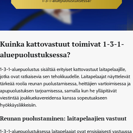
Kuinka kattovastuut toimivat 1-3-1-
aluepuolustuksessa?
1-3-1-aluepuolustus sisältää erityiset kattovastuut laitapelaajille,
jotka ovat ratkaisevia sen tehokkuudelle. Laitapelaajat näyttelevät
tärkeää roolia reunan puolustamisessa, heittäjien vartioimisessa ja
apupuolustuksen tarjoamisessa, samalla kun he ylläpitävät
viestintää joukkuekavereidensa kanssa sopeutuakseen
hyökkäysliikkeisiin.
Reunan puolustaminen: laitapelaajien vastuut
1-3-1-aluepuolustuksessa laitapelaajat ovat ensisijaisesti vastuussa