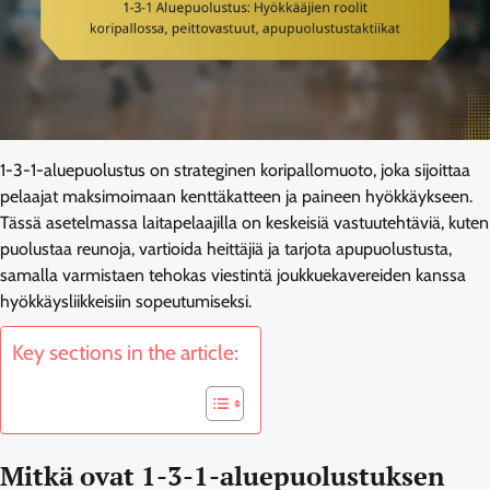
1-3-1-aluepuolustus on strateginen koripallomuoto, joka sijoittaa
pelaajat maksimoimaan kenttäkatteen ja paineen hyökkäykseen.
Tässä asetelmassa laitapelaajilla on keskeisiä vastuutehtäviä, kuten
puolustaa reunoja, vartioida heittäjiä ja tarjota apupuolustusta,
samalla varmistaen tehokas viestintä joukkuekavereiden kanssa
hyökkäysliikkeisiin sopeutumiseksi.
Key sections in the article:
Mitkä ovat 1-3-1-aluepuolustuksen