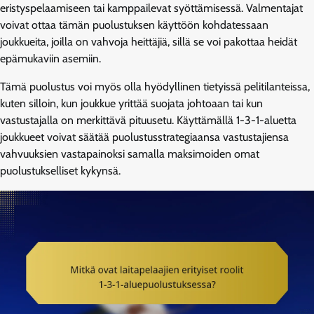
eristyspelaamiseen tai kamppailevat syöttämisessä. Valmentajat
voivat ottaa tämän puolustuksen käyttöön kohdatessaan
joukkueita, joilla on vahvoja heittäjiä, sillä se voi pakottaa heidät
epämukaviin asemiin.
Tämä puolustus voi myös olla hyödyllinen tietyissä pelitilanteissa,
kuten silloin, kun joukkue yrittää suojata johtoaan tai kun
vastustajalla on merkittävä pituusetu. Käyttämällä 1-3-1-aluetta
joukkueet voivat säätää puolustusstrategiaansa vastustajiensa
vahvuuksien vastapainoksi samalla maksimoiden omat
puolustukselliset kykynsä.