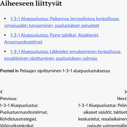
Aiheeseen liittyvät
1-3-1 Aluepuolustus: Paikannus levypalloissa koripallossa,
omaisuuden turvaaminen, puolustuksen perusteet
1-3-1 Aluepuolustus: Paine taktiikat, Aluekierrät,
Ansamuodostelmat
1-3-1 Aluepuolustus: Liikkeiden ennakoiminen koripallossa,
proaktiivinen sijoittuminen, puolustuksen valmius
Posted in
Pelaajan sijoittuminen 1-3-1 aluepuolustuksessa
Post
Previous:
Next:
navigation
1-3-1 Aluepuolustus:
1-3-1 Aluepuolustus: Pelin
Puolustusmuodostelmat,
aikaiset säädöt, taktiset
Kohdistusstrategiat,
keskustelut, reaaliaikainen
Välimatkateknikat
palaute valmentajille