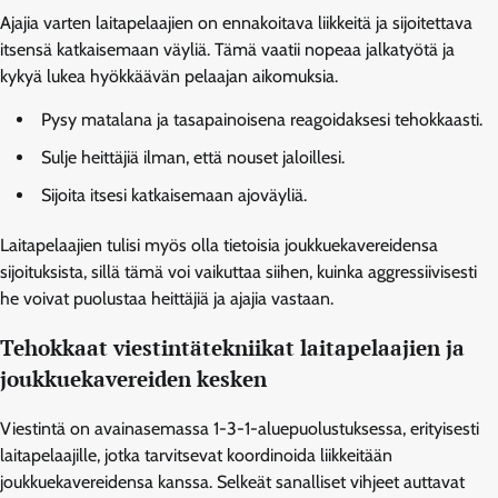
Ajajia varten laitapelaajien on ennakoitava liikkeitä ja sijoitettava
itsensä katkaisemaan väyliä. Tämä vaatii nopeaa jalkatyötä ja
kykyä lukea hyökkäävän pelaajan aikomuksia.
Pysy matalana ja tasapainoisena reagoidaksesi tehokkaasti.
Sulje heittäjiä ilman, että nouset jaloillesi.
Sijoita itsesi katkaisemaan ajoväyliä.
Laitapelaajien tulisi myös olla tietoisia joukkuekavereidensa
sijoituksista, sillä tämä voi vaikuttaa siihen, kuinka aggressiivisesti
he voivat puolustaa heittäjiä ja ajajia vastaan.
Tehokkaat viestintätekniikat laitapelaajien ja
joukkuekavereiden kesken
Viestintä on avainasemassa 1-3-1-aluepuolustuksessa, erityisesti
laitapelaajille, jotka tarvitsevat koordinoida liikkeitään
joukkuekavereidensa kanssa. Selkeät sanalliset vihjeet auttavat