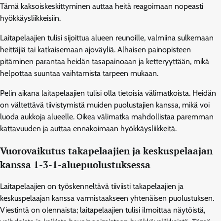
Tämä kaksoiskeskittyminen auttaa heitä reagoimaan nopeasti
hyökkäysliikkeisiin.
Laitapelaajien tulisi sijoittua alueen reunoille, valmiina sulkemaan
heittäjiä tai katkaisemaan ajoväyliä. Alhaisen painopisteen
pitäminen parantaa heidän tasapainoaan ja ketteryyttään, mikä
helpottaa suuntaa vaihtamista tarpeen mukaan.
Pelin aikana laitapelaajien tulisi olla tietoisia välimatkoista. Heidän
on vältettävä tiivistymistä muiden puolustajien kanssa, mikä voi
luoda aukkoja alueelle. Oikea välimatka mahdollistaa paremman
kattavuuden ja auttaa ennakoimaan hyökkäysliikkeitä.
Vuorovaikutus takapelaajien ja keskuspelaajan
kanssa 1-3-1-aluepuolustuksessa
Laitapelaajien on työskenneltävä tiiviisti takapelaajien ja
keskuspelaajan kanssa varmistaakseen yhtenäisen puolustuksen.
Viestintä on olennaista; laitapelaajien tulisi ilmoittaa näytöistä,