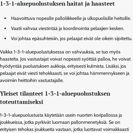
1-3-1-aluepuolustuksen haitat ja haasteet
Haavoittuva nopealle palloliikkeelle ja ulkopuolisille heitoille.
Vaatii vahvaa viestintää ja koordinointia pelaajien kesken.
Voi johtaa epäsuhteisiin, jos pelaajat eivät ole oikein sijoitettu.
Vaikka 1-3-1-aluepuolustuksessa on vahvuuksia, se tuo myös
haasteita. Jos vastustajat voivat nopeasti syöttää palloa, he voivat
hyödyntää puolustuksen aukkoja, erityisesti kulmista. Lisäksi, jos
pelaajat eivät viesti tehokkaasti, se voi johtaa hämmennykseen ja
avoimiin heittoihin vastustajalle.
Yleiset tilanteet 1-3-1-aluepuolustuksen
toteuttamiseksi
1-3-1-aluepuolustusta käytetään usein nuorten koripallossa ja
joukkueissa, jotka pyrkivät luomaan pallonmenetyksiä. Se on
erityisen tehokas joukkueita vastaan, jotka luottavat voimakkaasti