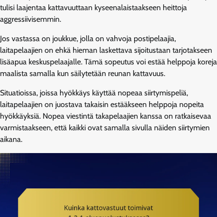
tulisi laajentaa kattavuuttaan kyseenalaistaakseen heittoja
aggressiivisemmin.
Jos vastassa on joukkue, jolla on vahvoja postipelaajia,
laitapelaajien on ehkä hieman laskettava sijoitustaan tarjotakseen
lisäapua keskuspelaajalle. Tämä sopeutus voi estää helppoja koreja
maalista samalla kun säilytetään reunan kattavuus.
Situatioissa, joissa hyökkäys käyttää nopeaa siirtymispeliä,
laitapelaajien on juostava takaisin estääkseen helppoja nopeita
hyökkäyksiä. Nopea viestintä takapelaajien kanssa on ratkaisevaa
varmistaakseen, että kaikki ovat samalla sivulla näiden siirtymien
aikana.