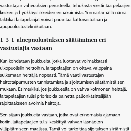
vastustajan vahvuuksien perusteella, tehokasta viestintää pelaajien
kesken ja hyökkäysliikkeiden ennakoimista. Ymmärtämällä nämä
taktiikat laitapelaajat voivat parantaa kattovastuitaan ja
apupuolustustekniikoitaan.
1-3-1-aluepuolustuksen säätäminen eri
vastustajia vastaan
Kun kohdataan joukkueita, jotka luottavat voimakkaasti
ulkopuolisiin heittoihin, laitapelaajien on oltava valppaina
sulkemaan heittäjiä nopeasti. Tämä vaatii vastustajan
heittotaipumusten tunnistamista ja sijoittumisen säätämistä sen
mukaan. Esimerkiksi, jos joukkueella on vahva kolmonen heittäjä,
laitapelaajien tulisi priorisoida painetta pallonkäsittelijään
rajoittaakseen avoimia heittoja.
Sen sijaan joukkueita vastaan, jotka ovat erinomaisia ajamaan
koriin, laitapelaajien tulisi keskittyä vahvan läsnäolon
ylläpitämiseen maalissa. Tämä voi tarkoittaa sijoituksen siirtämistä