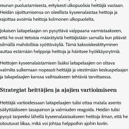
reunan puolustamisesta, erityisesti ulkopuolisia heittäjiä vastaan.
Heidän sijoittumisensa on oleellista kyseenalaistaa heittoja ja
rajoittaa avoimia heittoja kolmonen ulkopuolelta.
Jokaisen laitapelaajan on pysyttävä valppaana varmistaakseen,
että he ovat tietoisia määrätyistä heittäjistään samalla kun pitävät
silmällä mahdollisia syöttöväyliä. Tämä kaksoiskeskittyminen
auttaa estämään helppoja heittoja ja häiritsee hyökkäysrytmiä.
Heittojen kyseenalaistamisen lisäksi laitapelaajien on oltava
valmiita sulkemaan nopeasti heittäjiä ja viestimään keskuspelaajan
ja takapelaajien kanssa vaihtaakseen tehtäviä tarvittaessa.
Strategiat heittäjien ja ajajien vartioimiseen
Heittäjiä vartioidessaan laitapelaajien tulisi ottaa matala asento
säilyttääkseen tasapainon ja valmiuden reagoida. Heidän tulisi
pysyä tarpeeksi lähellä kyseenalaistaakseen heittoja ilman, että he
sitoutuvat liikaa, mikä voi johtaa helppoihin ajohin koriin.