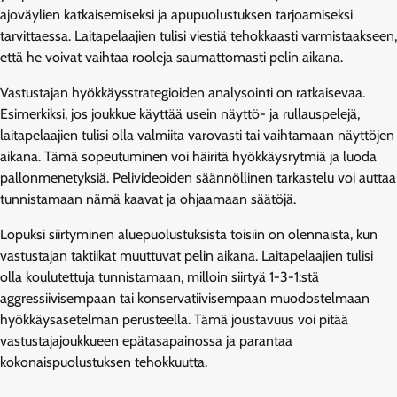
ajoväylien katkaisemiseksi ja apupuolustuksen tarjoamiseksi
tarvittaessa. Laitapelaajien tulisi viestiä tehokkaasti varmistaakseen,
että he voivat vaihtaa rooleja saumattomasti pelin aikana.
Vastustajan hyökkäysstrategioiden analysointi on ratkaisevaa.
Esimerkiksi, jos joukkue käyttää usein näyttö- ja rullauspelejä,
laitapelaajien tulisi olla valmiita varovasti tai vaihtamaan näyttöjen
aikana. Tämä sopeutuminen voi häiritä hyökkäysrytmiä ja luoda
pallonmenetyksiä. Pelivideoiden säännöllinen tarkastelu voi auttaa
tunnistamaan nämä kaavat ja ohjaamaan säätöjä.
Lopuksi siirtyminen aluepuolustuksista toisiin on olennaista, kun
vastustajan taktiikat muuttuvat pelin aikana. Laitapelaajien tulisi
olla koulutettuja tunnistamaan, milloin siirtyä 1-3-1:stä
aggressiivisempaan tai konservatiivisempaan muodostelmaan
hyökkäysasetelman perusteella. Tämä joustavuus voi pitää
vastustajajoukkueen epätasapainossa ja parantaa
kokonaispuolustuksen tehokkuutta.