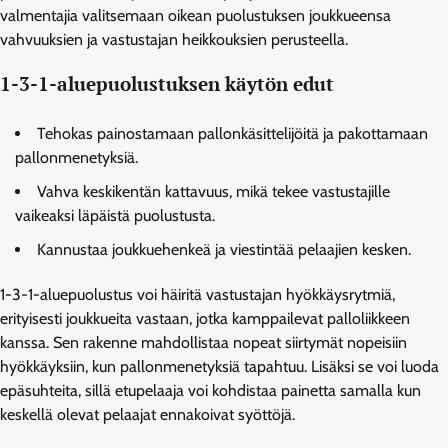
valmentajia valitsemaan oikean puolustuksen joukkueensa
vahvuuksien ja vastustajan heikkouksien perusteella.
1-3-1-aluepuolustuksen käytön edut
Tehokas painostamaan pallonkäsittelijöitä ja pakottamaan
pallonmenetyksiä.
Vahva keskikentän kattavuus, mikä tekee vastustajille
vaikeaksi läpäistä puolustusta.
Kannustaa joukkuehenkeä ja viestintää pelaajien kesken.
1-3-1-aluepuolustus voi häiritä vastustajan hyökkäysrytmiä,
erityisesti joukkueita vastaan, jotka kamppailevat palloliikkeen
kanssa. Sen rakenne mahdollistaa nopeat siirtymät nopeisiin
hyökkäyksiin, kun pallonmenetyksiä tapahtuu. Lisäksi se voi luoda
epäsuhteita, sillä etupelaaja voi kohdistaa painetta samalla kun
keskellä olevat pelaajat ennakoivat syöttöjä.