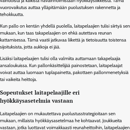
vaihdoista ja kaikista havainnoimistaan hyökkäysliikkeistä. Tämä
vuorovaikutus auttaa ylläpitämään puolustuksen rakennetta ja
tehokkuutta.
Kun pallo on kentän yhdellä puolella, laitapelaajien tulisi siirtyä sen
mukaan, kun taas takapelaajien on ehkä autettava reunan
kattamisessa. Tämä vaatii jatkuvaa liikettä ja tietoisuutta toistensa
sijoituksista, jotta aukkoja ei jää.
Lisäksi laitapelaajien tulisi olla valmiita auttamaan takapelaajia
ansaloukuissa. Kun pallonkäsittelijää painostetaan, laitapelaajat
voivat auttaa luomaan tuplapainetta, pakottaen pallonmenetyksiä
tai vaikeita heittoja.
Sopeutukset laitapelaajille eri
hyökkäysasetelmia vastaan
Laitapelaajien on mukautettava puolustusstrategioitaan sen
mukaan, millaista hyökkäysasetelmaa he kohtaavat. Joukkueita
vastaan, jotka luottavat voimakkaasti reunaheittoihin, laitapelaajien