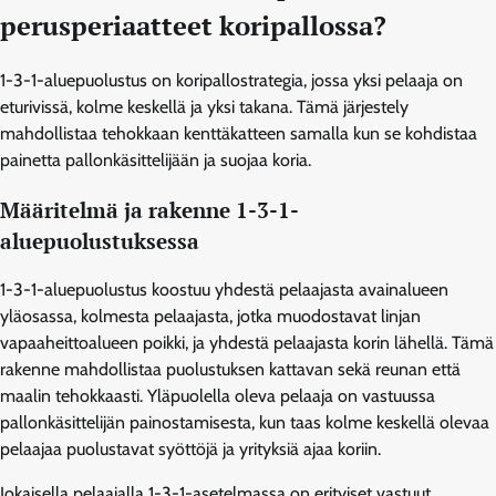
perusperiaatteet koripallossa?
1-3-1-aluepuolustus on koripallostrategia, jossa yksi pelaaja on
eturivissä, kolme keskellä ja yksi takana. Tämä järjestely
mahdollistaa tehokkaan kenttäkatteen samalla kun se kohdistaa
painetta pallonkäsittelijään ja suojaa koria.
Määritelmä ja rakenne 1-3-1-
aluepuolustuksessa
1-3-1-aluepuolustus koostuu yhdestä pelaajasta avainalueen
yläosassa, kolmesta pelaajasta, jotka muodostavat linjan
vapaaheittoalueen poikki, ja yhdestä pelaajasta korin lähellä. Tämä
rakenne mahdollistaa puolustuksen kattavan sekä reunan että
maalin tehokkaasti. Yläpuolella oleva pelaaja on vastuussa
pallonkäsittelijän painostamisesta, kun taas kolme keskellä olevaa
pelaajaa puolustavat syöttöjä ja yrityksiä ajaa koriin.
Jokaisella pelaajalla 1-3-1-asetelmassa on erityiset vastuut,