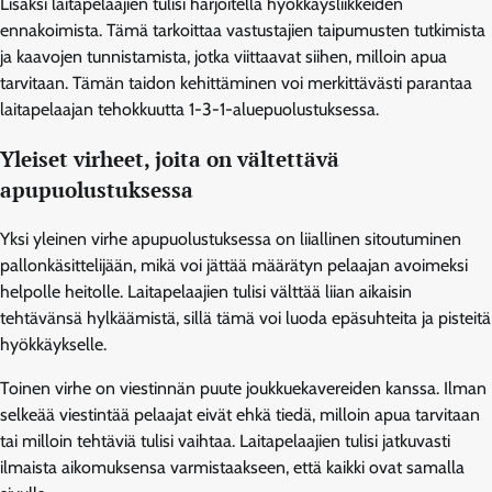
Lisäksi laitapelaajien tulisi harjoitella hyökkäysliikkeiden
ennakoimista. Tämä tarkoittaa vastustajien taipumusten tutkimista
ja kaavojen tunnistamista, jotka viittaavat siihen, milloin apua
tarvitaan. Tämän taidon kehittäminen voi merkittävästi parantaa
laitapelaajan tehokkuutta 1-3-1-aluepuolustuksessa.
Yleiset virheet, joita on vältettävä
apupuolustuksessa
Yksi yleinen virhe apupuolustuksessa on liiallinen sitoutuminen
pallonkäsittelijään, mikä voi jättää määrätyn pelaajan avoimeksi
helpolle heitolle. Laitapelaajien tulisi välttää liian aikaisin
tehtävänsä hylkäämistä, sillä tämä voi luoda epäsuhteita ja pisteitä
hyökkäykselle.
Toinen virhe on viestinnän puute joukkuekavereiden kanssa. Ilman
selkeää viestintää pelaajat eivät ehkä tiedä, milloin apua tarvitaan
tai milloin tehtäviä tulisi vaihtaa. Laitapelaajien tulisi jatkuvasti
ilmaista aikomuksensa varmistaakseen, että kaikki ovat samalla