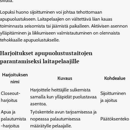
sivulla.
Lopuksi huono sijoittuminen voi johtaa tehottomaan
apupuolustukseen. Laitapelaajien on vältettävä liian kauas
toiminnasta seisomista tai jäämistä paikalleen. Aktiivisen asennon
ylläpitäminen ja liikkumiseen valmistautuminen on olennaista
tehokkaalle apupuolustukselle.
Harjoitukset apupuolustustaitojen
parantamiseksi laitapelaajille
Harjoituksen
Kuvaus
Kohdealue
nimi
Harjoittele heittäjille sulkemista
Closeout-
Sijoittuminen
samalla kun ylläpidät puolustavaa
harjoitus
ja ajoitus
asentoa.
Apua ja
Työskentele avun tarjoamisessa ja
palautumista
nopeassa palautumisessa
Päätöksenteko
-harjoitus
määrätylle pelaajalle.