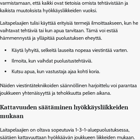
varmistamaan, että kaikki ovat tietoisia omista tehtävistään ja
kaikista muutoksista hyökkäysliikkeiden vuoksi.
Laitapelaajien tulisi käyttää erityisiä termejä ilmoittaakseen, kun he
vaihtavat tehtäviä tai kun apua tarvitaan. Tämä voi estää
hämmennystä ja ylläpitää puolustuksen eheyttä.
Käytä lyhyitä, selkeitä lauseita nopeaa viestintää varten.
Ilmoita, kun vaihdat puolustustehtäviä.
Kutsu apua, kun vastustaja ajaa kohti koria.
Näiden viestintätekniikoiden säännöllinen harjoittelu voi parantaa
joukkueen yhtenäisyyttä ja tehokkuutta pelien aikana.
Kattavuuden säätäminen hyökkäysliikkeiden
mukaan
Laitapelaajien on oltava sopeutuvia 1-3-1-aluepuolustuksessa,
säätäen kattavuuttaan hyökkäävän joukkueen liikkeiden mukaan.