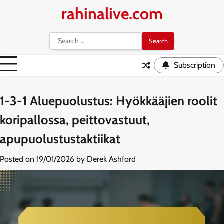
Skip
rahinalive.com
to
content
Search
for:
Subscription
1-3-1 Aluepuolustus: Hyökkääjien roolit
koripallossa, peittovastuut,
apupuolustustaktiikat
Posted on
19/01/2026
by
Derek Ashford