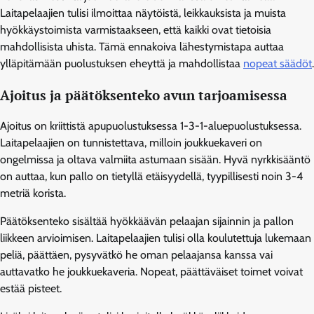
Laitapelaajien tulisi ilmoittaa näytöistä, leikkauksista ja muista
hyökkäystoimista varmistaakseen, että kaikki ovat tietoisia
mahdollisista uhista. Tämä ennakoiva lähestymistapa auttaa
ylläpitämään puolustuksen eheyttä ja mahdollistaa
nopeat säädöt
.
Ajoitus ja päätöksenteko avun tarjoamisessa
Ajoitus on kriittistä apupuolustuksessa 1-3-1-aluepuolustuksessa.
Laitapelaajien on tunnistettava, milloin joukkuekaveri on
ongelmissa ja oltava valmiita astumaan sisään. Hyvä nyrkkisääntö
on auttaa, kun pallo on tietyllä etäisyydellä, tyypillisesti noin 3-4
metriä korista.
Päätöksenteko sisältää hyökkäävän pelaajan sijainnin ja pallon
liikkeen arvioimisen. Laitapelaajien tulisi olla koulutettuja lukemaan
peliä, päättäen, pysyvätkö he oman pelaajansa kanssa vai
auttavatko he joukkuekaveria. Nopeat, päättäväiset toimet voivat
estää pisteet.