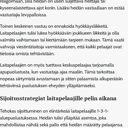
reagoimaan, sillä heidän on usein suljettava heittäjiä tai
kyseenalaistettava ajot koriin. Lisäksi heidän vastuullaan on estää
vastustajia levypalloissa.
Toinen keskeinen vastuu on ennakoida hyökkäysliikkeitä.
Laitapelaajien tulisi lukea hyökkäävän joukkueen liikkeitä ja olla
valmiita vaihtamaan tai kiertämään tarpeen mukaan. Tämä vaatii
vahvoja viestintätaitoja varmistaakseen, että kaikki pelaajat ovat
tietoisia omista tehtävistään.
Laitapelaajien on myös tuettava keskuspelaajaa tarjoamalla
apupuolustusta, kun vastustaja ajaa maaliin. Tämä tarkoittaa
nopeaa siirtymistä avustamaan ja sitten palaamista alkuperäisiin
tehtäviinsä puolustuksen eheyden ylläpitämiseksi.
Sijoitusstrategiat laitapelaajille pelin aikana
Tehokas sijoittuminen on elintärkeää laitapelaajille 1-3-1-
aluepuolustuksessa. Heidän tulisi ylläpitää asentoa, joka
mahdollistaa nähdä sekä pallo että heidän määrätty pelaajansa.