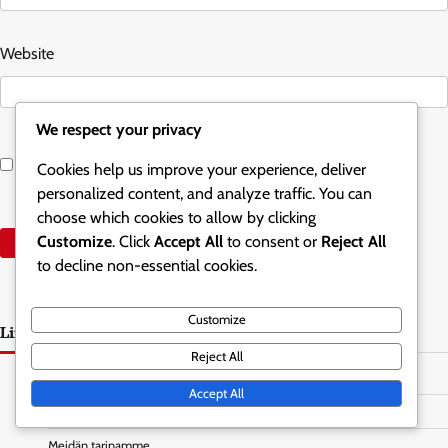
Website
We respect your privacy
Save my name, email, and website in this browser for the
Cookies help us improve your experience, deliver
next time I comment.
personalized content, and analyze traffic. You can
choose which cookies to allow by clicking
Customize
. Click
Accept All
to consent or
Reject All
to decline non-essential cookies.
Customize
Linkit
Reject All
Kaikki sisältö
Accept All
Ota yhteyttä meihin
Meidän tarinamme